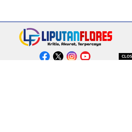
CLO
DITERBITKAN OLEH PT. MIRATIN GROUP INDONESIA
PEDOMAN MEDIA CYBER
REDAKSI
COPYRIGHT © 2026 LIPUTANFLORES.COM - ALL RIGHTS RESERVED