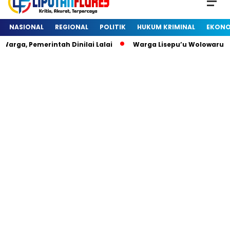
NASIONAL
REGIONAL
POLITIK
HUKUM KRIMINAL
EKONO
rga, Pemerintah Dinilai Lalai
Warga Lisepu’u Wolowaru D