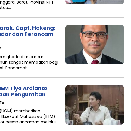
garai Barat, Provinsi NTT
etap…
rak, Capt. Hakeng:
Sadar dan Terancam
A
i menghadapi ancaman
namun sangat mematikan bagi
nal. Pengamat…
BEM Tiyo Ardianto
aan Penguntitan
ITA
a (UGM) memberikan
Eksekutif Mahasiswa (BEM)
eror pesan ancaman melalui…