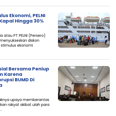
lus Ekonomi, PELNI
t Kapal Hingga 30%
a atau PT PELNI (Persero)
menyukseskan diskon
m stimulus ekonomi
sial Bersama Peniup
um Karena
rupsi BUMD Di
a
araknya upaya memberantas
kan rakyat akibat ulah para
…