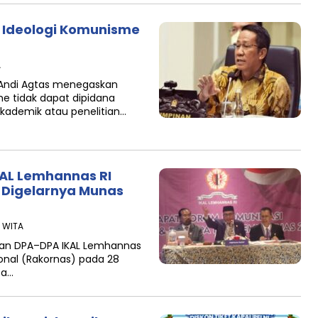
Ideologi Komunisme
A
 Andi Agtas menegaskan
e tidak dapat dipidana
kademik atau penelitian…
AL Lemhannas RI
 Digelarnya Munas
6 WITA
dan DPA–DPA IKAL Lemhannas
ional (Rakornas) pada 28
ta…