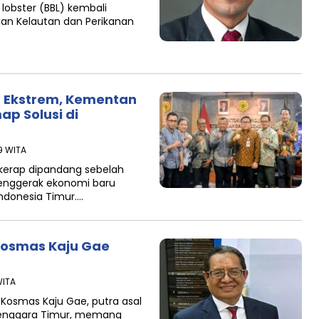
 lobster (BBL) kembali
ian Kelautan dan Perikanan
n Ekstrem, Kementan
p Solusi di
9 WITA
 kerap dipandang sebelah
penggerak ekonomi baru
ndonesia Timur….
 Kosmas Kaju Gae
WITA
osmas Kaju Gae, putra asal
Tenggara Timur, memang