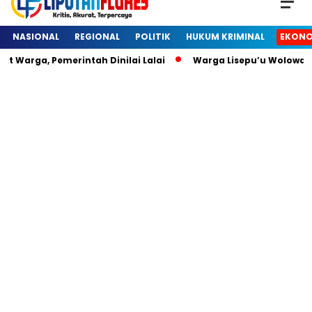
NASIONAL
REGIONAL
POLITIK
HUKUM KRIMINAL
EKONO
Warga, Pemerintah Dinilai Lalai
Warga Lisepu’u Wolowaru 