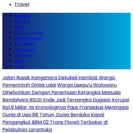
Travel
Nasional
Regional
Politik
Hukum Kriminal
Ekonomi Bisnis
Pendidikan
Kesehatan
Olahraga
Opini
Travel
Jalan Rusak Kanganara Detukeli Hambat Warga,
Pemerintah Dinilai Lalai
Warga Lisepu’u Wolowaru
Dihebohkan Dengan Penemuan Kerangka Manusia
Bendahara RSUD Ende Jadi Tersangka Dugaan Korupsi
Rp1,9 Miliar, Ini Kronologinya
Paus Fransiskus Meninggal
Dunia di Usia 88 Tahun, Dunia Berduka
Kapal
Pengangkut BBM 02 Trans Floreti Terbakar di
Pelabuhan Larantuka