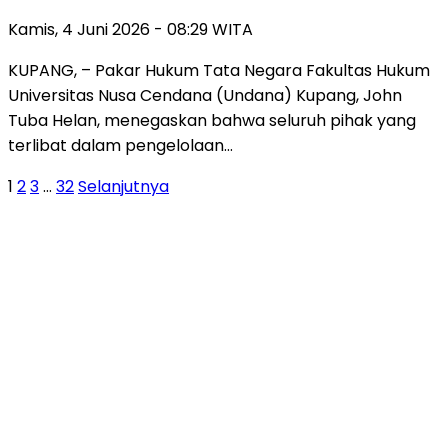
Kamis, 4 Juni 2026 - 08:29 WITA
KUPANG, – Pakar Hukum Tata Negara Fakultas Hukum
Universitas Nusa Cendana (Undana) Kupang, John
Tuba Helan, menegaskan bahwa seluruh pihak yang
terlibat dalam pengelolaan…
Paginasi
1
2
3
…
32
Selanjutnya
pos