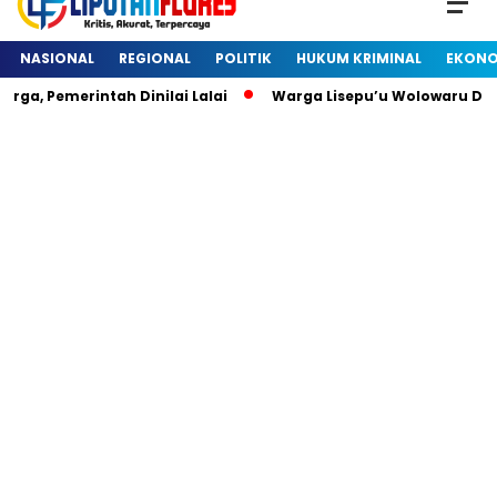
NASIONAL
REGIONAL
POLITIK
HUKUM KRIMINAL
EKONO
a, Pemerintah Dinilai Lalai
Warga Lisepu’u Wolowaru Di