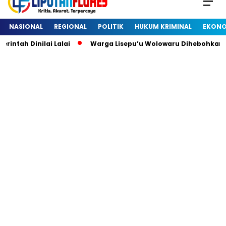
NASIONAL
REGIONAL
POLITIK
HUKUM KRIMINAL
EKONO
h Dinilai Lalai
Warga Lisepu’u Wolowaru Dihebohkan De