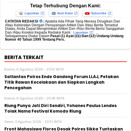
Tetap Terhubung Dengan Kami:
Laporkan
Ikuti Kami
Subscribe
CATATAN REDAKSI
:
Apabila Ada Pihak Yang Merasa Dirugikan Dan
/Atau Keberatan Dengan Penayangan Artikel Dan /Atau Berita Tersebut
Diatas, Anda Dapat Mengirimkan Artikel Dan /Atau Berita Berisi Sanggahan
Dan /Atau Koreksi Kepada Redaksi Kami
,
Laporkan
Sebagaimana Diatur Dalam
Pasal (1) Ayat (11) Dan (12) Undang-Undang
Nomor 40 Tahun 1999 Tentang Pers.
BERITA TERKAIT
Kamis, 6 Agustus 2026 - 21:00 WITA
Satlantas Polres Ende Gandeng Forum LLAJ, Petakan
Titik Rawan Kecelakaan dan Siapkan Langkah
Pencegahan
Kamis, 6 Agustus 2026 - 20:45 WITA
Riung Punya Jati Diri Sendiri, Yohanes Paulus Lendes
Tolak Nama Festival Komodo Riung
Senin, 3 Agustus 2026 - 20:51 WITA
Front Mahasiswa Flores Desak Polres Sikka Tuntaskan