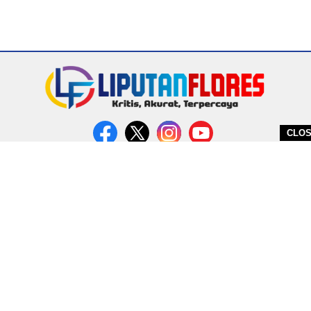
CLO
DITERBITKAN OLEH PT. MIRATIN GROUP INDONESIA
PEDOMAN MEDIA CYBER
REDAKSI
COPYRIGHT © 2026 LIPUTANFLORES.COM - ALL RIGHTS RESERVED