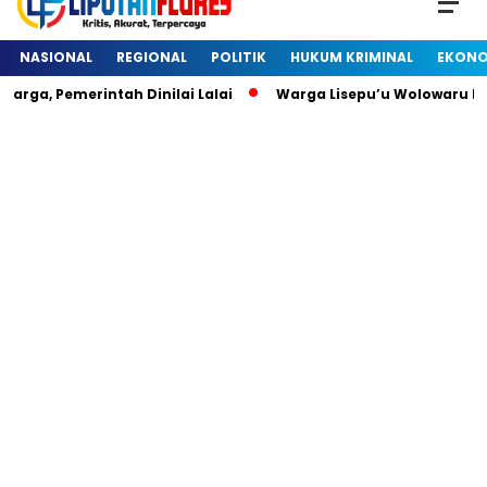
NASIONAL
REGIONAL
POLITIK
HUKUM KRIMINAL
EKONO
rga, Pemerintah Dinilai Lalai
Warga Lisepu’u Wolowaru D