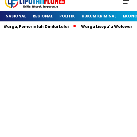
NASIONAL
REGIONAL
POLITIK
HUKUM KRIMINAL
EKONO
arga, Pemerintah Dinilai Lalai
Warga Lisepu’u Wolowaru 