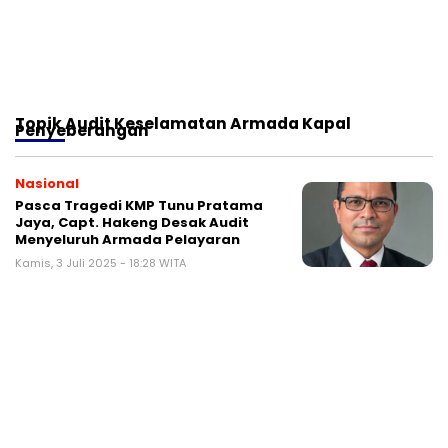
Topik
Audit Keselamatan Armada Kapal
Penyeberangan
Nasional
Pasca Tragedi KMP Tunu Pratama
Jaya, Capt. Hakeng Desak Audit
Menyeluruh Armada Pelayaran
Kamis, 3 Juli 2025 - 18:28 WITA