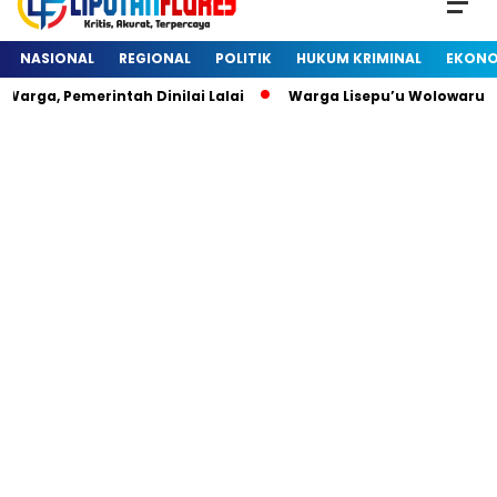
NASIONAL
REGIONAL
POLITIK
HUKUM KRIMINAL
EKONO
arga, Pemerintah Dinilai Lalai
Warga Lisepu’u Wolowaru 