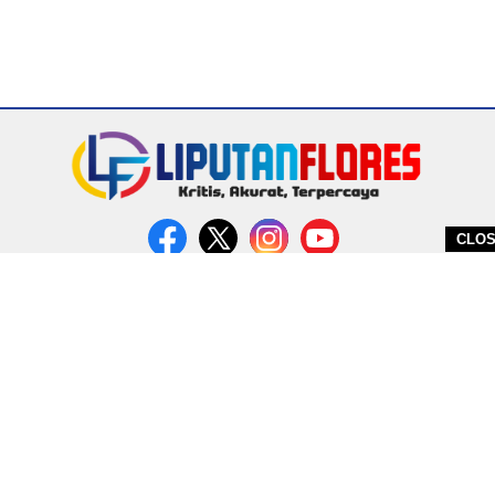
CLO
DITERBITKAN OLEH PT. MIRATIN GROUP INDONESIA
PEDOMAN MEDIA CYBER
REDAKSI
COPYRIGHT © 2026 LIPUTANFLORES.COM - ALL RIGHTS RESERVED