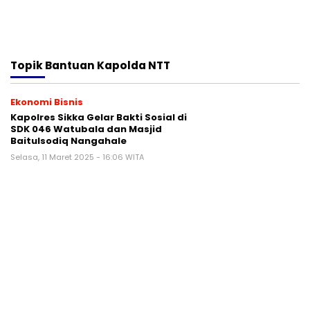
Topik
Bantuan Kapolda NTT
Ekonomi Bisnis
Kapolres Sikka Gelar Bakti Sosial di
SDK 046 Watubala dan Masjid
Baitulsodiq Nangahale
Selasa, 11 Maret 2025 - 16:06 WITA