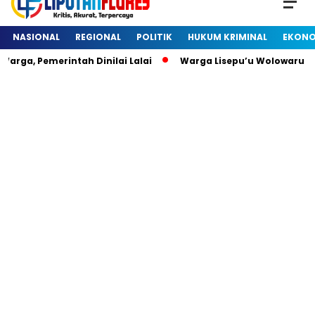
NASIONAL
REGIONAL
POLITIK
HUKUM KRIMINAL
EKONO
rga, Pemerintah Dinilai Lalai
Warga Lisepu’u Wolowaru D