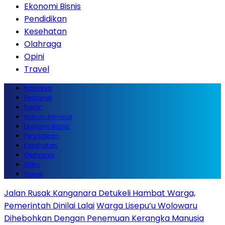
Ekonomi Bisnis
Pendidikan
Kesehatan
Olahraga
Opini
Travel
Nasional
Regional
Politik
Hukum Kriminal
Ekonomi Bisnis
Pendidikan
Kesehatan
Olahraga
Opini
Travel
Jalan Rusak Kanganara Detukeli Hambat Warga,
Pemerintah Dinilai Lalai
Warga Lisepu’u Wolowaru
Dihebohkan Dengan Penemuan Kerangka Manusia