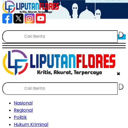
SCROLL TO CONTINUE WITH CONTENT
✖
Nasional
Regional
Politik
Hukum Kriminal