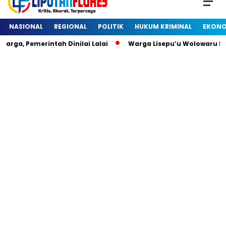
NASIONAL
REGIONAL
POLITIK
HUKUM KRIMINAL
EKONO
rga, Pemerintah Dinilai Lalai
Warga Lisepu’u Wolowaru D