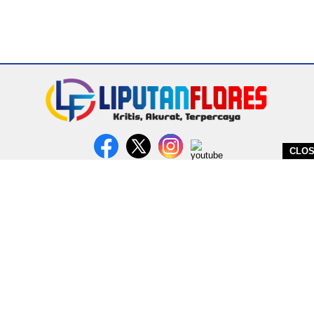
CLO
DITERBITKAN OLEH PT. MIRATIN GROUP INDONESIA
PEDOMAN MEDIA CYBER
REDAKSI
COPYRIGHT © 2026 LIPUTANFLORES.COM - ALL RIGHTS RESERVED