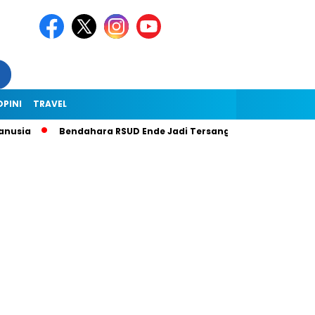
OPINI
TRAVEL
usia
Bendahara RSUD Ende Jadi Tersangka Dugaan Korupsi Rp1