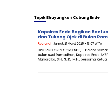
Topik
Bhayangkari Cabang Ende
Kapolres Ende Bagikan Bantua
dan Tukang Ojek di Bulan Ra
Regional
| Jumat, 21 Maret 2025 - 13:07 WITA
LIPUTANFLORES.COM|ENDE, – Dalam seman
bulan suci Ramadhan, Kapolres Ende AKBP
Mahardika, S.H., S.I.K., M.H., bersama Ketu