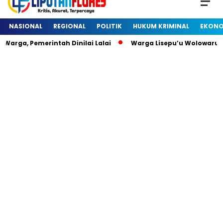
NASIONAL
REGIONAL
POLITIK
HUKUM KRIMINAL
EKONO
arga, Pemerintah Dinilai Lalai
Warga Lisepu’u Wolowaru 