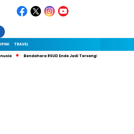
OPINI
TRAVEL
sia
Bendahara RSUD Ende Jadi Tersangka Dugaan Korupsi Rp1