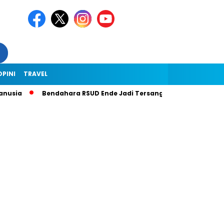
OPINI
TRAVEL
usia
Bendahara RSUD Ende Jadi Tersangka Dugaan Korupsi Rp