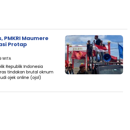
as, PMKRI Maumere
asi Protap
19 WITA
k Republik Indonesia
s tindakan brutal oknum
 ojek online (ojol)