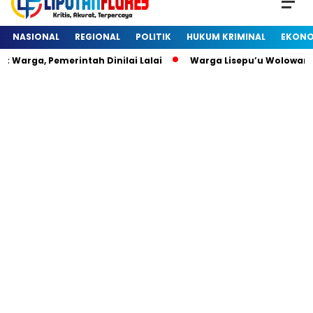
NASIONAL
REGIONAL
POLITIK
HUKUM KRIMINAL
EKONO
Warga, Pemerintah Dinilai Lalai
Warga Lisepu’u Wolowaru