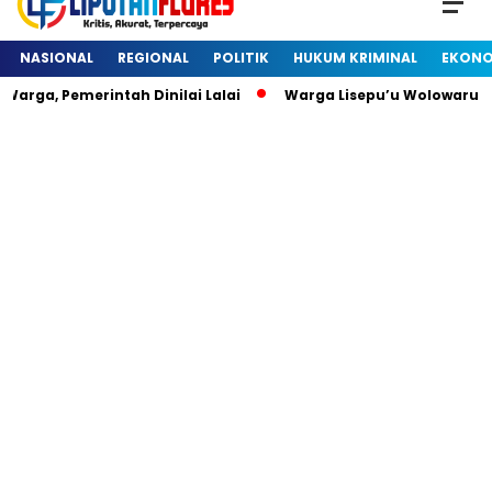
NASIONAL
REGIONAL
POLITIK
HUKUM KRIMINAL
EKONO
rga, Pemerintah Dinilai Lalai
Warga Lisepu’u Wolowaru D