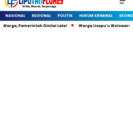
NASIONAL
REGIONAL
POLITIK
HUKUM KRIMINAL
EKONO
arga, Pemerintah Dinilai Lalai
Warga Lisepu’u Wolowaru 