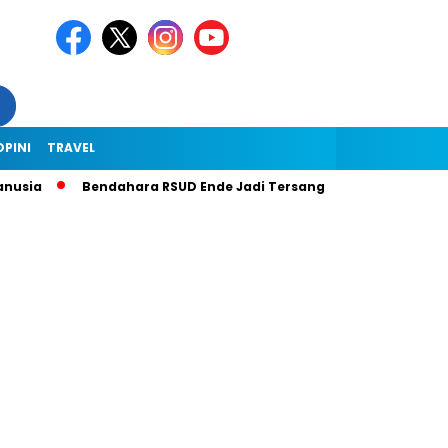
OPINI
TRAVEL
usia
Bendahara RSUD Ende Jadi Tersangka Dugaan Korupsi Rp1