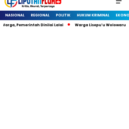
NASIONAL
REGIONAL
POLITIK
HUKUM KRIMINAL
EKONO
arga, Pemerintah Dinilai Lalai
Warga Lisepu’u Wolowaru 