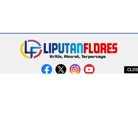
CLO
DITERBITKAN OLEH PT. MIRATIN GROUP INDONESIA
PEDOMAN MEDIA CYBER
REDAKSI
COPYRIGHT © 2026 LIPUTANFLORES.COM - ALL RIGHTS RESERVED