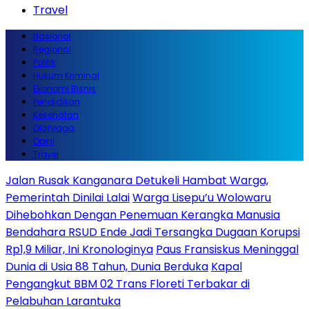
Travel
Nasional
Regional
Politik
Hukum Kriminal
Ekonomi Bisnis
Pendidikan
Kesehatan
Olahraga
Opini
Travel
Jalan Rusak Kanganara Detukeli Hambat Warga,
Pemerintah Dinilai Lalai
Warga Lisepu’u Wolowaru
Dihebohkan Dengan Penemuan Kerangka Manusia
Bendahara RSUD Ende Jadi Tersangka Dugaan Korupsi
Rp1,9 Miliar, Ini Kronologinya
Paus Fransiskus Meninggal
Dunia di Usia 88 Tahun, Dunia Berduka
Kapal
Pengangkut BBM 02 Trans Floreti Terbakar di
Pelabuhan Larantuka