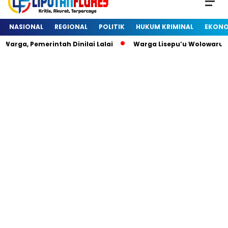
NASIONAL
REGIONAL
POLITIK
HUKUM KRIMINAL
EKONO
arga, Pemerintah Dinilai Lalai
Warga Lisepu’u Wolowaru 