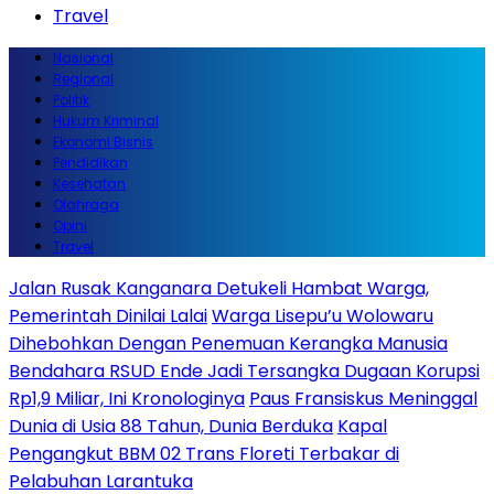
Travel
Nasional
Regional
Politik
Hukum Kriminal
Ekonomi Bisnis
Pendidikan
Kesehatan
Olahraga
Opini
Travel
Jalan Rusak Kanganara Detukeli Hambat Warga,
Pemerintah Dinilai Lalai
Warga Lisepu’u Wolowaru
Dihebohkan Dengan Penemuan Kerangka Manusia
Bendahara RSUD Ende Jadi Tersangka Dugaan Korupsi
Rp1,9 Miliar, Ini Kronologinya
Paus Fransiskus Meninggal
Dunia di Usia 88 Tahun, Dunia Berduka
Kapal
Pengangkut BBM 02 Trans Floreti Terbakar di
Pelabuhan Larantuka