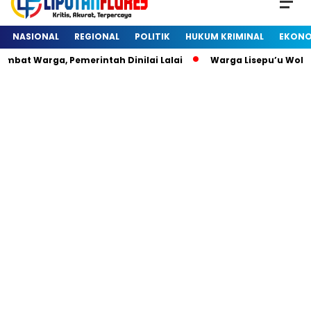
NASIONAL
REGIONAL
POLITIK
HUKUM KRIMINAL
EKONO
bat Warga, Pemerintah Dinilai Lalai
Warga Lisepu’u Wolo