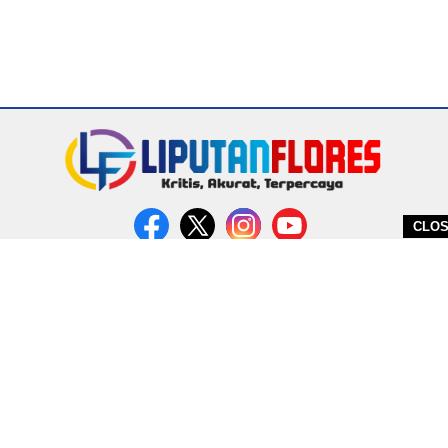
CLO
DITERBITKAN OLEH PT. MIRATIN GROUP INDONESIA
PEDOMAN MEDIA CYBER
REDAKSI
COPYRIGHT © 2026 LIPUTANFLORES.COM - ALL RIGHTS RESERVED