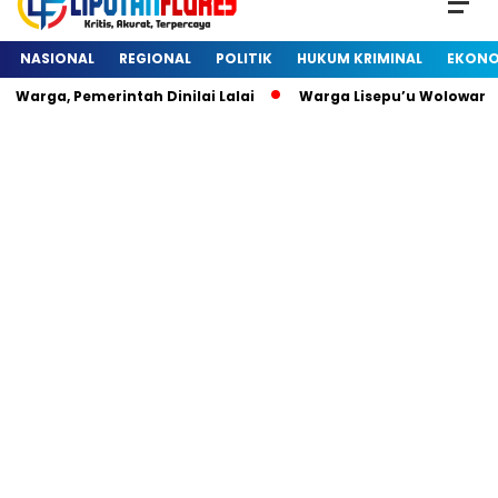
NASIONAL
REGIONAL
POLITIK
HUKUM KRIMINAL
EKONO
Warga, Pemerintah Dinilai Lalai
Warga Lisepu’u Wolowaru