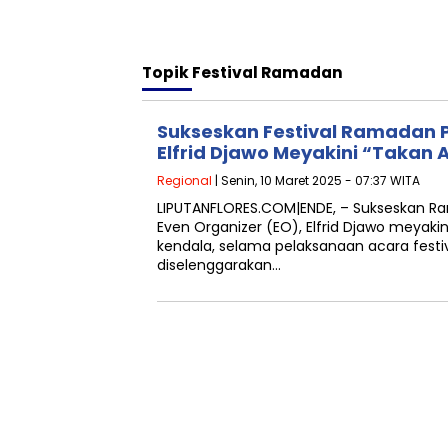
Topik
Festival Ramadan
Sukseskan Festival Ramadan P
Elfrid Djawo Meyakini “Takan
Regional
| Senin, 10 Maret 2025 - 07:37 WITA
LIPUTANFLORES.COM|ENDE, – Sukseskan 
Even Organizer (EO), Elfrid Djawo meyaki
kendala, selama pelaksanaan acara fes
diselenggarakan…