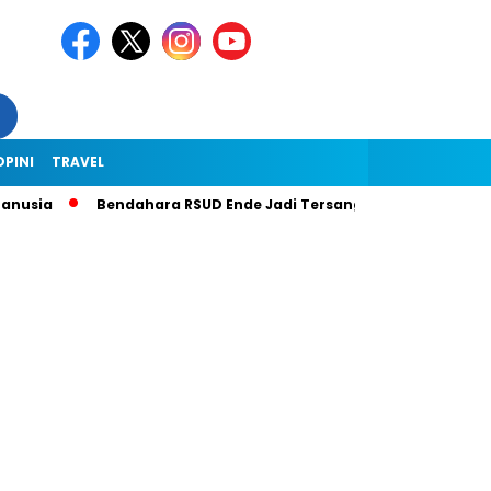
OPINI
TRAVEL
nusia
Bendahara RSUD Ende Jadi Tersangka Dugaan Korupsi Rp