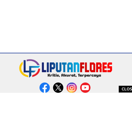
CLO
DITERBITKAN OLEH PT. MIRATIN GROUP INDONESIA
PEDOMAN MEDIA CYBER
REDAKSI
COPYRIGHT © 2026 LIPUTANFLORES.COM - ALL RIGHTS RESERVED