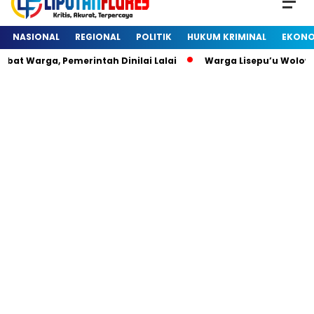
NASIONAL
REGIONAL
POLITIK
HUKUM KRIMINAL
EKONO
at Warga, Pemerintah Dinilai Lalai
Warga Lisepu’u Wolowa