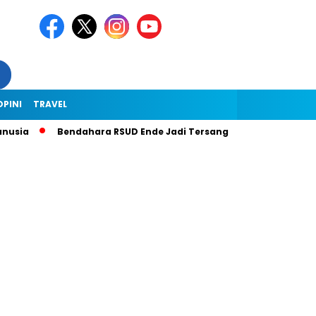
OPINI
TRAVEL
usia
Bendahara RSUD Ende Jadi Tersangka Dugaan Korupsi Rp1