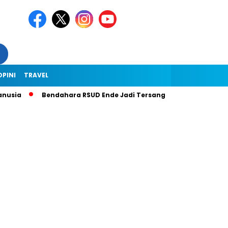
OPINI
TRAVEL
usia
Bendahara RSUD Ende Jadi Tersangka Dugaan Korupsi Rp1