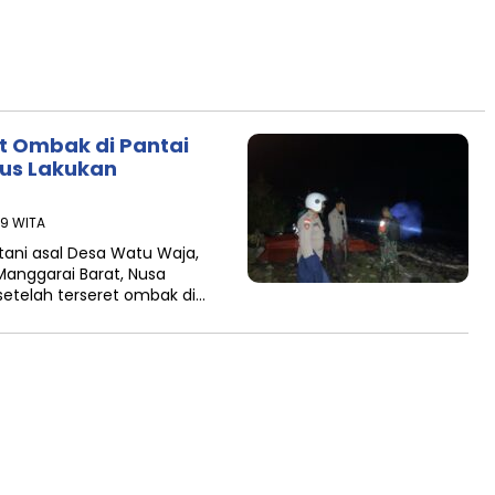
et Ombak di Pantai
rus Lakukan
39 WITA
ani asal Desa Watu Waja,
anggarai Barat, Nusa
setelah terseret ombak di…