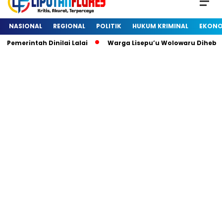
NASIONAL
REGIONAL
POLITIK
HUKUM KRIMINAL
EKONO
Pemerintah Dinilai Lalai
Warga Lisepu’u Wolowaru Dihebo