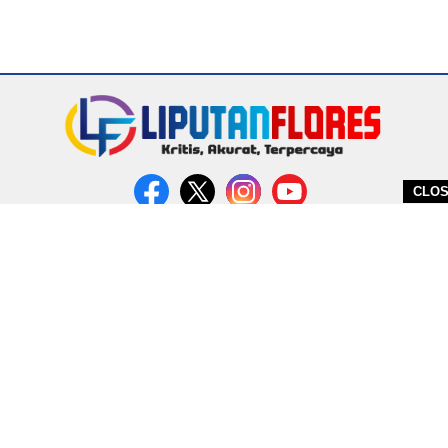
CLO
DITERBITKAN OLEH PT. MIRATIN GROUP INDONESIA
PEDOMAN MEDIA CYBER
REDAKSI
COPYRIGHT © 2026 LIPUTANFLORES.COM - ALL RIGHTS RESERVED