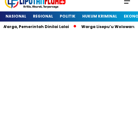
NASIONAL
REGIONAL
POLITIK
HUKUM KRIMINAL
EKONO
arga, Pemerintah Dinilai Lalai
Warga Lisepu’u Wolowaru 