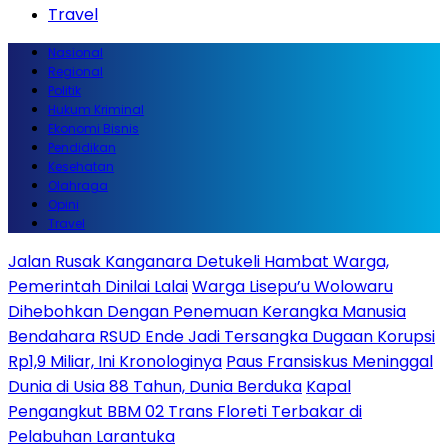
Travel
Nasional
Regional
Politik
Hukum Kriminal
Ekonomi Bisnis
Pendidikan
Kesehatan
Olahraga
Opini
Travel
Jalan Rusak Kanganara Detukeli Hambat Warga,
Pemerintah Dinilai Lalai
Warga Lisepu’u Wolowaru
Dihebohkan Dengan Penemuan Kerangka Manusia
Bendahara RSUD Ende Jadi Tersangka Dugaan Korupsi
Rp1,9 Miliar, Ini Kronologinya
Paus Fransiskus Meninggal
Dunia di Usia 88 Tahun, Dunia Berduka
Kapal
Pengangkut BBM 02 Trans Floreti Terbakar di
Pelabuhan Larantuka