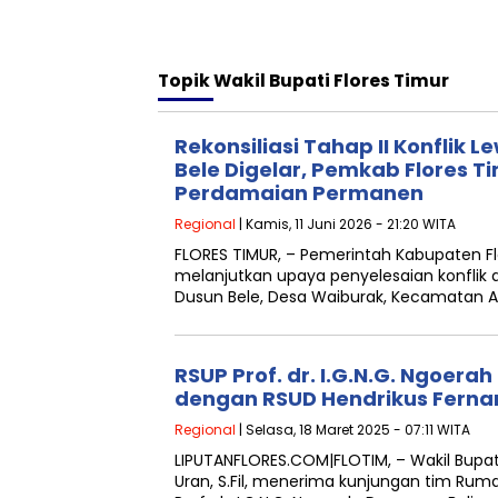
Topik
Wakil Bupati Flores Timur
Rekonsiliasi Tahap II Konflik
Bele Digelar, Pemkab Flores T
Perdamaian Permanen
Regional
| Kamis, 11 Juni 2026 - 21:20 WITA
FLORES TIMUR, – Pemerintah Kabupaten Fl
melanjutkan upaya penyelesaian konflik
Dusun Bele, Desa Waiburak, Kecamatan A
RSUP Prof. dr. I.G.N.G. Ngoerah
dengan RSUD Hendrikus Ferna
Regional
| Selasa, 18 Maret 2025 - 07:11 WITA
LIPUTANFLORES.COM|FLOTIM, – Wakil Bupati 
Uran, S.Fil, menerima kunjungan tim Ru