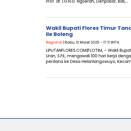
Prof. dr. I.G.N.G. Ngoerah, Denpasar, Bali,…
Wakil Bupati Flores Timur Tan
Ile Boleng
Regional
| Rabu, 12 Maret 2025 - 17:11 WITA
LIPUTANFLORES.COM|FLOTIM, – Wakil Bupati 
Uran, S.Fil., mengawali 100 hari kerja de
perdana ke Desa Helanlangowuyo, Kecama