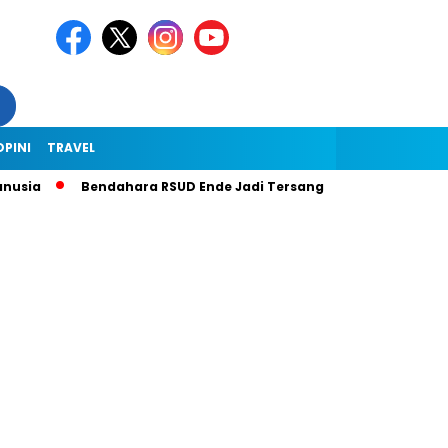
OPINI
TRAVEL
usia
Bendahara RSUD Ende Jadi Tersangka Dugaan Korupsi Rp1