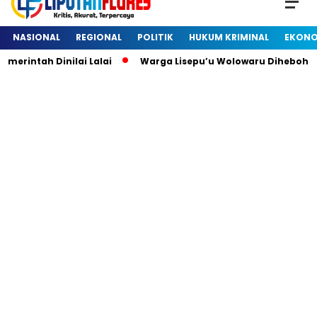
NASIONAL
REGIONAL
POLITIK
HUKUM KRIMINAL
EKONO
intah Dinilai Lalai
Warga Lisepu’u Wolowaru Dihebohkan