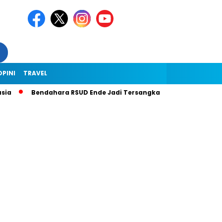
OPINI
TRAVEL
Bendahara RSUD Ende Jadi Tersangka Dugaan Korupsi Rp1,9 Miliar,