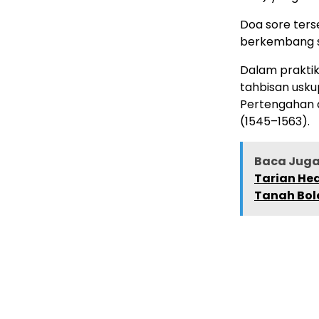
Doa sore ters
berkembang s
Dalam praktik
tahbisan uskup
Pertengahan d
(1545–1563).
Baca Juga 
Tarian Hed
Tanah Bol