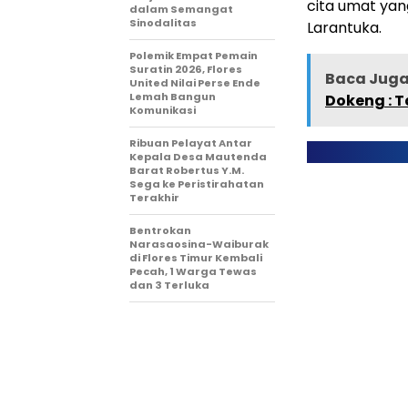
cita umat yan
dalam Semangat
Sinodalitas
Larantuka.
Polemik Empat Pemain
Suratin 2026, Flores
Baca Juga 
United Nilai Perse Ende
Lemah Bangun
Dokeng : 
Komunikasi
Ribuan Pelayat Antar
Kepala Desa Mautenda
Barat Robertus Y.M.
Sega ke Peristirahatan
Terakhir
Bentrokan
Narasaosina-Waiburak
di Flores Timur Kembali
Pecah, 1 Warga Tewas
dan 3 Terluka