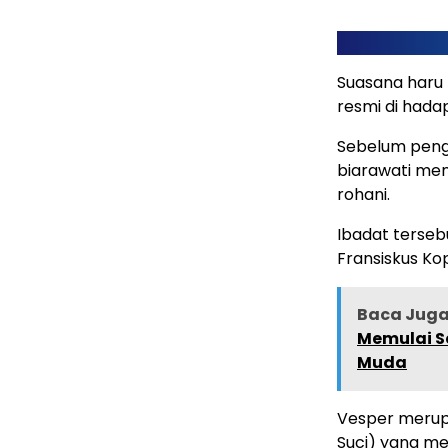
Suasana haru
resmi di hada
Sebelum peng
biarawati me
rohani.
Ibadat tersebu
Fransiskus Ko
Baca Juga 
Memulai S
Muda
Vesper merupa
Suci) yang mem