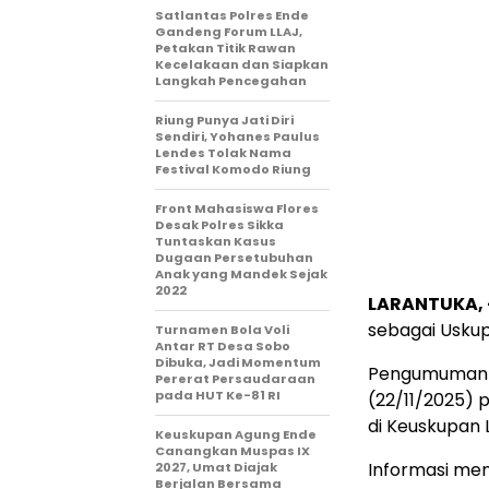
Satlantas Polres Ende
Gandeng Forum LLAJ,
Petakan Titik Rawan
Kecelakaan dan Siapkan
Langkah Pencegahan
Riung Punya Jati Diri
Sendiri, Yohanes Paulus
Lendes Tolak Nama
Festival Komodo Riung
Front Mahasiswa Flores
Desak Polres Sikka
Tuntaskan Kasus
Dugaan Persetubuhan
Anak yang Mandek Sejak
2022
LARANTUKA, 
sebagai Uskup
Turnamen Bola Voli
Antar RT Desa Sobo
Dibuka, Jadi Momentum
Pengumuman re
Pererat Persaudaraan
pada HUT Ke-81 RI
(22/11/2025) 
di Keuskupan 
Keuskupan Agung Ende
Canangkan Muspas IX
Informasi men
2027, Umat Diajak
Berjalan Bersama