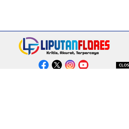
CLO
DITERBITKAN OLEH PT. MIRATIN GROUP INDONESIA
PEDOMAN MEDIA CYBER
REDAKSI
COPYRIGHT © 2026 LIPUTANFLORES.COM - ALL RIGHTS RESERVED