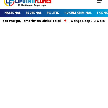
NASIONAL
REGIONAL
POLITIK
HUKUM KRIMINAL
EKONO
at Warga, Pemerintah Dinilai Lalai
Warga Lisepu’u Wolow