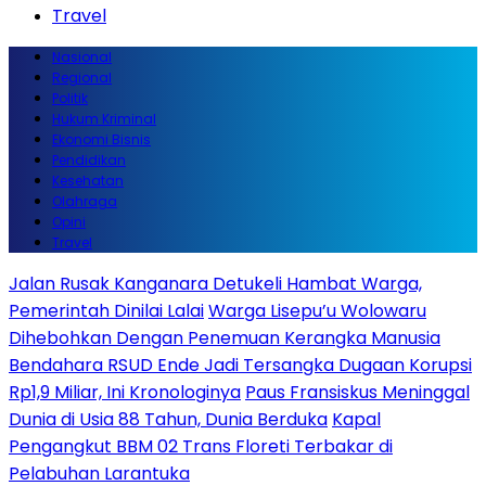
Travel
Nasional
Regional
Politik
Hukum Kriminal
Ekonomi Bisnis
Pendidikan
Kesehatan
Olahraga
Opini
Travel
Jalan Rusak Kanganara Detukeli Hambat Warga,
Pemerintah Dinilai Lalai
Warga Lisepu’u Wolowaru
Dihebohkan Dengan Penemuan Kerangka Manusia
Bendahara RSUD Ende Jadi Tersangka Dugaan Korupsi
Rp1,9 Miliar, Ini Kronologinya
Paus Fransiskus Meninggal
Dunia di Usia 88 Tahun, Dunia Berduka
Kapal
Pengangkut BBM 02 Trans Floreti Terbakar di
Pelabuhan Larantuka