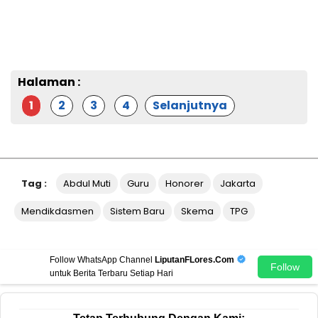
Halaman :
1
2
3
4
Selanjutnya
Tag :
Abdul Muti
Guru
Honorer
Jakarta
Mendikdasmen
Sistem Baru
Skema
TPG
Follow WhatsApp Channel
LiputanFLores.Com
Follow
untuk Berita Terbaru Setiap Hari