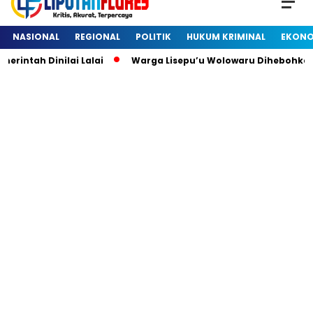
NASIONAL
REGIONAL
POLITIK
HUKUM KRIMINAL
EKONO
tah Dinilai Lalai
Warga Lisepu’u Wolowaru Dihebohkan D