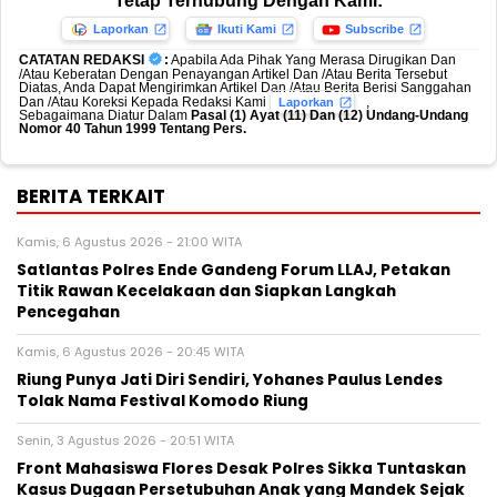
Tetap Terhubung Dengan Kami:
Laporkan
Ikuti Kami
Subscribe
CATATAN REDAKSI
:
Apabila Ada Pihak Yang Merasa Dirugikan Dan
/Atau Keberatan Dengan Penayangan Artikel Dan /Atau Berita Tersebut
Diatas, Anda Dapat Mengirimkan Artikel Dan /Atau Berita Berisi Sanggahan
Dan /Atau Koreksi Kepada Redaksi Kami
,
Laporkan
Sebagaimana Diatur Dalam
Pasal (1) Ayat (11) Dan (12) Undang-Undang
Nomor 40 Tahun 1999 Tentang Pers.
BERITA TERKAIT
Kamis, 6 Agustus 2026 - 21:00 WITA
Satlantas Polres Ende Gandeng Forum LLAJ, Petakan
Titik Rawan Kecelakaan dan Siapkan Langkah
Pencegahan
Kamis, 6 Agustus 2026 - 20:45 WITA
Riung Punya Jati Diri Sendiri, Yohanes Paulus Lendes
Tolak Nama Festival Komodo Riung
Senin, 3 Agustus 2026 - 20:51 WITA
Front Mahasiswa Flores Desak Polres Sikka Tuntaskan
Kasus Dugaan Persetubuhan Anak yang Mandek Sejak