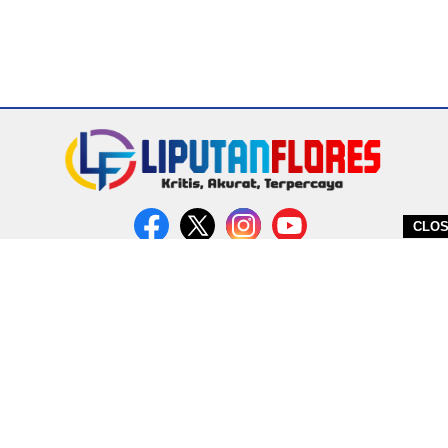
CLO
DITERBITKAN OLEH PT. MIRATIN GROUP INDONESIA
PEDOMAN MEDIA CYBER
REDAKSI
COPYRIGHT © 2026 LIPUTANFLORES.COM - ALL RIGHTS RESERVED