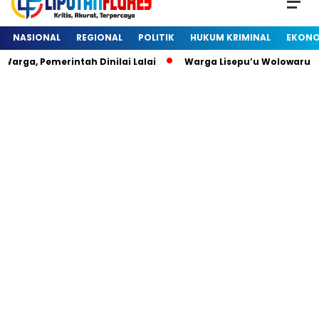
NASIONAL
REGIONAL
POLITIK
HUKUM KRIMINAL
EKONO
rga, Pemerintah Dinilai Lalai
Warga Lisepu’u Wolowaru D