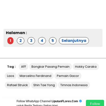
Halaman :
1
2
3
4
5
Selanjutnya
Tag :
AFF
Bongkar Pasang Pemain
Hokky Caraka
Laos
Marcelino Ferdinand
Pemain Gacor
Rafael Struick
Shin Tae Yong
Timnas Indonesia
Follow WhatsApp Channel
LiputanFLores.Com
Follow
untuk Berita Terbaru Setiap Hari