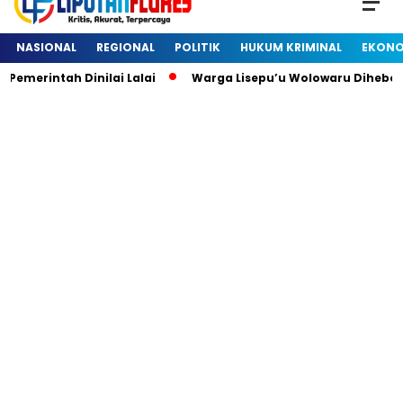
NASIONAL
REGIONAL
POLITIK
HUKUM KRIMINAL
EKONO
erintah Dinilai Lalai
Warga Lisepu’u Wolowaru Dihebohk