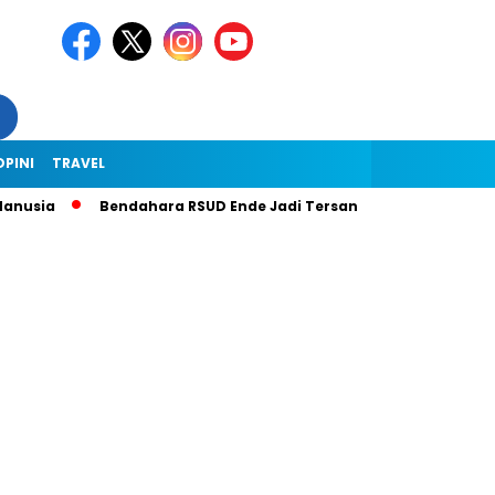
OPINI
TRAVEL
nusia
Bendahara RSUD Ende Jadi Tersangka Dugaan Korupsi Rp