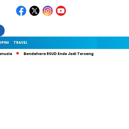
OPINI
TRAVEL
usia
Bendahara RSUD Ende Jadi Tersangka Dugaan Korupsi Rp1