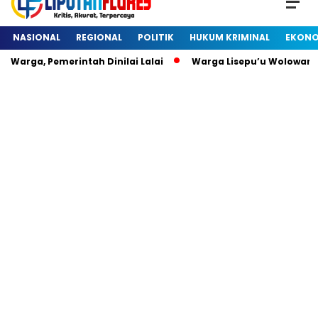
NASIONAL
REGIONAL
POLITIK
HUKUM KRIMINAL
EKONO
Warga, Pemerintah Dinilai Lalai
Warga Lisepu’u Wolowaru