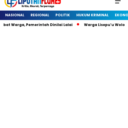
NASIONAL
REGIONAL
POLITIK
HUKUM KRIMINAL
EKONO
at Warga, Pemerintah Dinilai Lalai
Warga Lisepu’u Wolow