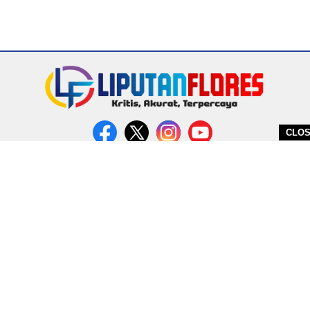
CLO
DITERBITKAN OLEH PT. MIRATIN GROUP INDONESIA
PEDOMAN MEDIA CYBER
REDAKSI
COPYRIGHT © 2026 LIPUTANFLORES.COM - ALL RIGHTS RESERVED