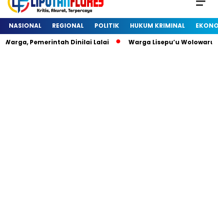
NASIONAL
REGIONAL
POLITIK
HUKUM KRIMINAL
EKONO
arga, Pemerintah Dinilai Lalai
Warga Lisepu’u Wolowaru 