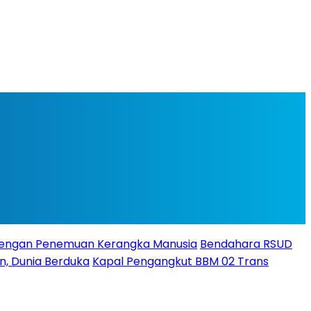
Dengan Penemuan Kerangka Manusia
Bendahara RSUD
un, Dunia Berduka
Kapal Pengangkut BBM 02 Trans