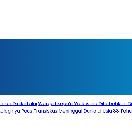
ah Dinilai Lalai
Warga Lisepu’u Wolowaru Dihebohkan 
nologinya
Paus Fransiskus Meninggal Dunia di Usia 88 Tah