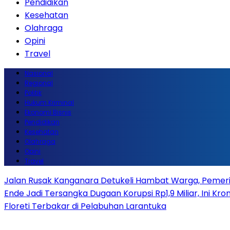
Pendidikan
Kesehatan
Olahraga
Opini
Travel
Nasional
Regional
Politik
Hukum Kriminal
Ekonomi Bisnis
Pendidikan
Kesehatan
Olahraga
Opini
Travel
Jalan Rusak Kanganara Detukeli Hambat Warga, Pemerint
Ende Jadi Tersangka Dugaan Korupsi Rp1,9 Miliar, Ini Kro
Floreti Terbakar di Pelabuhan Larantuka