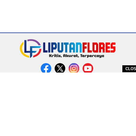
CLO
DITERBITKAN OLEH PT. MIRATIN GROUP INDONESIA
PEDOMAN MEDIA CYBER
REDAKSI
COPYRIGHT © 2026 LIPUTANFLORES.COM - ALL RIGHTS RESERVED