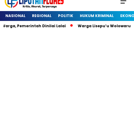
NASIONAL
REGIONAL
POLITIK
HUKUM KRIMINAL
EKONO
rga, Pemerintah Dinilai Lalai
Warga Lisepu’u Wolowaru D