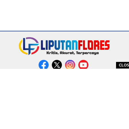
CLO
DITERBITKAN OLEH PT. MIRATIN GROUP INDONESIA
PEDOMAN MEDIA CYBER
REDAKSI
COPYRIGHT © 2026 LIPUTANFLORES.COM - ALL RIGHTS RESERVED