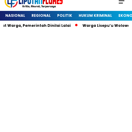
NASIONAL
REGIONAL
POLITIK
HUKUM KRIMINAL
EKONO
 Warga, Pemerintah Dinilai Lalai
Warga Lisepu’u Wolowar